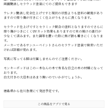
両面艶消しセラウッド塗装にてのご提供もできます
ウレタン艶消し完全仕上げですと現状の状態よりも塗料の硬度があり
ますので擦り傷が付きにくく仕上がりもさらに良くなります。
セラウッド仕上げですとセラミック配合の塗料となりますのでさらに
擦り傷がつきにくくUVカット効果もありますので木の焼けの進行が
少なくて済みます。また鍋等を置いた際に焦げ跡も着きにくくなりま
す。
メーカーであるサンユーペイントさんのセラウッド塗装で検索いただ
ければ詳細が見れます。
写真に写ってる脚は付属しませんのでご注意ください。
モンキーポッドはこのー木なんの木で有名な日立の木の材種になって
おります。
白太付きの大径木はあまり無いのでいかがでしょうか。
徳島県から佐川急便にて発送予定です。
この商品をアプリで見る