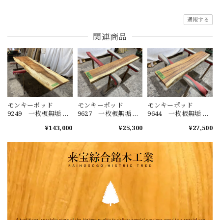
通報する
関連商品
モンキーポッド
モンキーポッド
モンキーポッド
9249 一枚板無垢 乾
9627 一枚板無垢 乾
9644 一枚板無垢 乾
燥材 2600ｘ450-720
燥材 1480ｘ230-220
燥材 1400ｘ270-290
¥143,000
¥25,300
¥27,500
ｘ43mm 天板のみ
ｘ40mm カウンタ
ｘ50mm カウンタ
カウンター センタ
ー センターテーブ
ー センターテーブ
ーテーブル ダイニ
ル ダイニングテー
ル ダイニングテー
ングテーブル
ブル
ブル