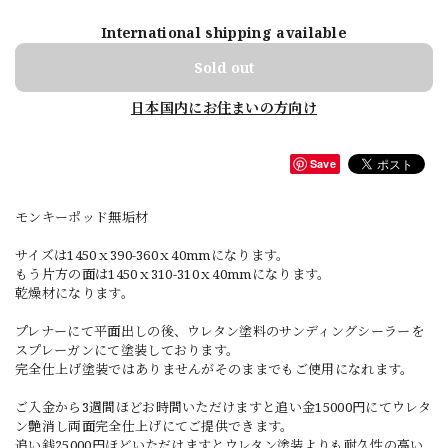
International shipping available
Sold out
日本国内にお住まいの方向け
Save
モンキーポッド無垢材
サイズは1450ｘ390-360ｘ40mmになります。
もう片方の面は1450ｘ310-310ｘ40mmになります。
乾燥材になります。
プレナーにて平面出しの後、ウレタン塗料のサンディングシーラーを
スプレーガンにて塗装しております。
完全仕上げ塗装ではありませんがそのままでもご使用になれます。
ご入金から3週間ほどお時間いただけますと追い金15000円にてウレタ
ン艶消し両面完全仕上げにてご提供できます。
追い銭25000円ほどいただけますとウレタン塗装よりも耐久性の高い