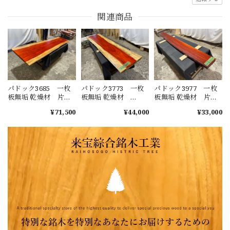
関連商品
パドック3685 一枚
パドック3773 一枚
パドック3977 一枚
板無垢 乾燥材 片
板無垢 乾燥材
板無垢 乾燥材 片
耳 2300x580-
2100x390-
耳 2000x180-200-
¥71,500
¥44,000
¥33,000
580x35mm カウンタ
550x40mm カウンタ
170x50mm カウンタ
ー 棚 テレビ台
ー 棚 テレビ台
ー 棚 テレビ台
花台 DIY 窓台
花台 DIY 窓台
花台 DIY 窓台
台 アフリカンパド
台 アフリカンパド
台 アフリカンパド
ック
ック
ック