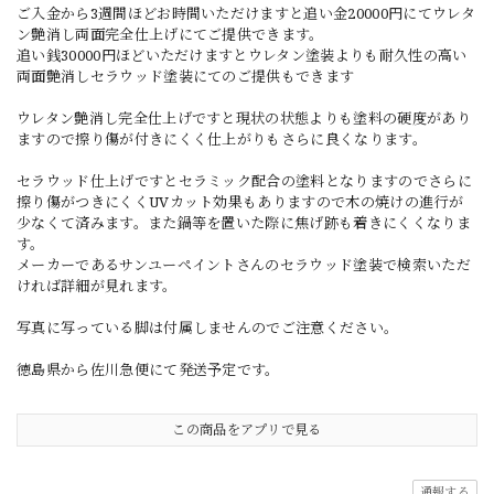
ご入金から3週間ほどお時間いただけますと追い金20000円にてウレタ
ン艶消し両面完全仕上げにてご提供できます。
追い銭30000円ほどいただけますとウレタン塗装よりも耐久性の高い
両面艶消しセラウッド塗装にてのご提供もできます
ウレタン艶消し完全仕上げですと現状の状態よりも塗料の硬度があり
ますので擦り傷が付きにくく仕上がりもさらに良くなります。
セラウッド仕上げですとセラミック配合の塗料となりますのでさらに
擦り傷がつきにくくUVカット効果もありますので木の焼けの進行が
少なくて済みます。また鍋等を置いた際に焦げ跡も着きにくくなりま
す。
メーカーであるサンユーペイントさんのセラウッド塗装で検索いただ
ければ詳細が見れます。
写真に写っている脚は付属しませんのでご注意ください。
徳島県から佐川急便にて発送予定です。
この商品をアプリで見る
通報する