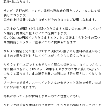
乾燥材になります。
サンダー処理の後、ウレタン塗料の割れ止め剤をスプレーガンにて塗
装しております。
完全仕上げ塗装ではありませんがそのままでもご使用になれます。
ご入金から3週間ほどお時間いただけますと追い金40000円にてウレタ
ン艶消し両面完全仕上げにてご提供できます。
追い銭60000円ほどいただけますとウレタン塗装よりも耐久性の高い
両面艶消しセラウッド塗装にてのご提供もできます
ウレタン艶消し完全仕上げですと現状の状態よりも塗料の硬度があり
ますので擦り傷が付きにくく仕上がりもさらに良くなります。
セラウッド仕上げですとセラミック配合の塗料となりますのでさらに
擦り傷がつきにくくUVカット効果もありますので木の焼けの進行が
少なくて済みます。また鍋等を置いた際に焦げ跡も着きにくくなりま
す。
メーカーであるサンユーペイントさんのセラウッド塗装で検索いただ
ければ詳細が見れます。
写真に写ってる脚は付属しませんのでご注意ください。
ブビンガは綺麗な木目を持つ唐木でしてかなりの強度を持っておりま