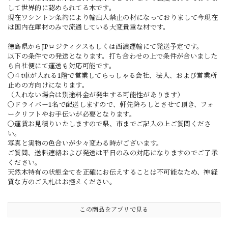
して世界的に認められてる木です。
現在ワシントン条約により輸出入禁止の材になっておりまして今現在
は国内在庫材のみで流通している大変貴重な材です。
徳島県からJPロジティクスもしくは西濃運輸にて発送予定です。
以下の条件での発送となります。打ち合わせの上で条件が合いました
ら自社便にて運送も対応可能です。
〇４t車が入れる1階で営業してらっしゃる会社、法人、および営業所
止めの方向けになります。
（入れない場合は別途料金が発生する可能性があります）
〇ドライバー1名で配送しますので、軒先降ろしとさせて頂き、フォ
ークリフトやお手伝いが必要となります。
〇運賃お見積りいたしますので県、市までご記入の上ご質問くださ
い。
写真と実物の色合いが少々変わる時がございます。
ご質問、送料連絡および発送は平日のみの対応になりますのでご了承
ください。
天然木特有の状態全てを正確にお伝えすることは不可能なため、神経
質な方のご入札はお控えください。
この商品をアプリで見る