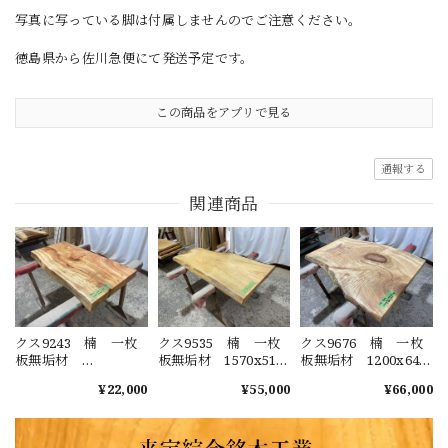
写真に写っている脚は付属しませんのでご注意ください。
徳島県から佐川急便にて発送予定です。
この商品をアプリで見る
通報する
関連商品
クス9243 楠 一枚
クス9535 楠 一枚
クス9676 楠 一枚
板無垢材
板無垢材 1570x510-
板無垢材 1200x640-
1190x510x67mm ダ
630-600x50mm カウ
770-690x45mm ダイ
¥22,000
¥55,000
¥66,000
イニングテーブル
ンター ローテーブ
ニングテーブル ロ
ローテーブル セン
ル センターテーブ
ーテーブル センタ
ターテーブル 天
ル 天板 樟 くす
ーテーブル 天板
板 樟 くすのき
のき
樟 くすのき