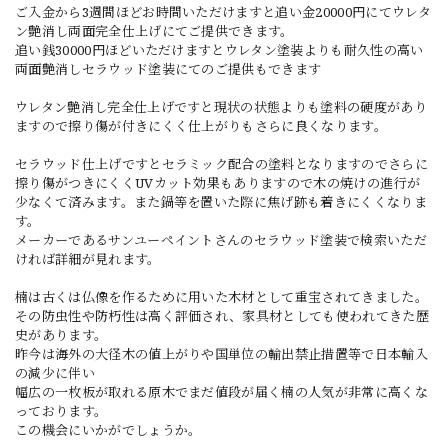
ご入金から3週間ほどお時間いただけますと追い金20000円にてウレタ
ン艶消し両面完全仕上げにてご提供できます。
追い銭30000円ほどいただけますとウレタン塗装よりも耐久性の高い
両面艶消しセラウッド塗装にてのご提供もできます
ウレタン艶消し完全仕上げですと現状の状態よりも塗料の硬度があり
ますので擦り傷が付きにくく仕上がりもさらに良くなります。
セラウッド仕上げですとセラミック配合の塗料となりますのでさらに
擦り傷がつきにくくUVカット効果もありますので木の焼けの進行が
少なくて済みます。また鍋等を置いた際に焦げ跡も着きにくくなりま
す。
メーカーであるサンユーペイントさんのセラウッド塗装で検索いただ
ければ詳細が見れます。
楠は古くは仏像を作るために用いた木材として重宝されてきました。
その防虫性や防朽性は高く評価され、家具材としても使われてきた歴
史があります。
昨今は海外の大径木の値上がりや国単位の輸出禁止措置等で日本輸入
の減少に伴い
幅広の一枚板が取れる原木でまだ値段が届く楠の人気が非常に高くな
っております。
この機会にいかがでしょうか。