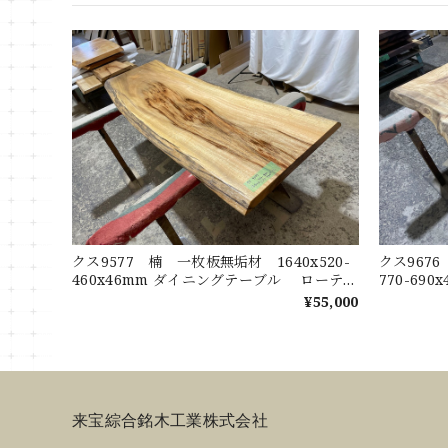
クス9577 楠 一枚板無垢材 1640x520-
クス9676
460x46mm ダイニングテーブル ローテー
770-69
ブル センターテーブル 天板 樟 くすの
ーテーブ
¥55,000
き
くすのき
来宝綜合銘木工業株式会社