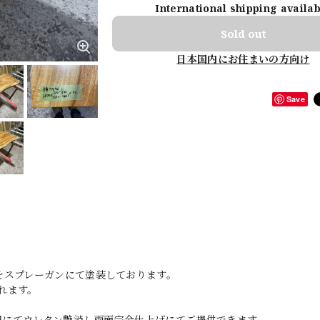
International shipping availa
Sold out
日本国内にお住まいの方向け
Save
をスプレーガンにて塗装しております。
れます。
0円にてウレタン艶消し両面完全仕上げにてご提供できます。