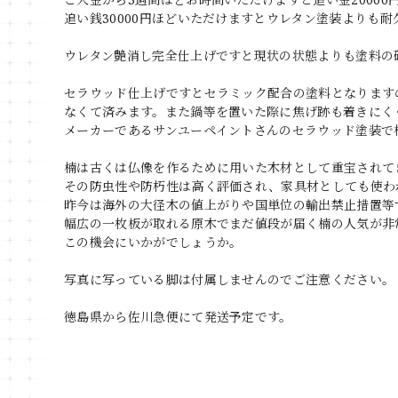
追い銭30000円ほどいただけますとウレタン塗装よりも
ウレタン艶消し完全仕上げですと現状の状態よりも塗料の
セラウッド仕上げですとセラミック配合の塗料となります
なくて済みます。また鍋等を置いた際に焦げ跡も着きにく
メーカーであるサンユーペイントさんのセラウッド塗装で
楠は古くは仏像を作るために用いた木材として重宝されて
その防虫性や防朽性は高く評価され、家具材としても使わ
昨今は海外の大径木の値上がりや国単位の輸出禁止措置等
幅広の一枚板が取れる原木でまだ値段が届く楠の人気が非
この機会にいかがでしょうか。
写真に写っている脚は付属しませんのでご注意ください。
徳島県から佐川急便にて発送予定です。