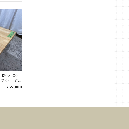
30x520-
テーブル ロ
ル 天板 樟
¥55,000