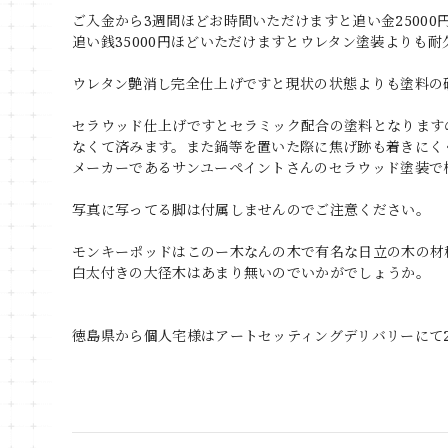
ご入金から3週間ほどお時間いただけますと追い金2500
追い銭35000円ほどいただけますとウレタン塗装よりも
ウレタン艶消し完全仕上げですと現状の状態よりも塗料の
セラウッド仕上げですとセラミック配合の塗料となります
なくて済みます。また鍋等を置いた際に焦げ跡も着きにく
メーカーであるサンユーペイントさんのセラウッド塗装で
写真に写ってる脚は付属しませんのでご注意ください。
モンキーポッドはこのー木なんの木で有名な日立の木の材
白太付きの大径木はあまり無いのでいかがでしょうか。
徳島県から個人宅様はアートセッティングデリバリーにて