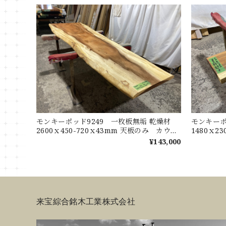
モンキーポッド9249 一枚板無垢 乾燥材
モンキーポ
2600ｘ450-720ｘ43mm 天板のみ カウン
1480ｘ2
ター センターテーブル ダイニングテーブ
ターテー
¥143,000
ル
来宝綜合銘木工業株式会社