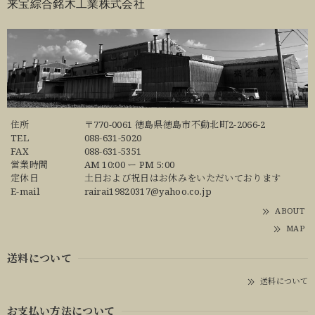
来宝綜合銘木工業株式会社
住所
〒770-0061 徳島県徳島市不動北町2-2066-2
TEL
088-631-5020
FAX
088-631-5351
営業時間
AM 10:00 ー PM 5:00
定休日
土日および祝日はお休みをいただいております
E-mail
rairai19820317@yahoo.co.jp
ABOUT
MAP
送料について
送料について
お支払い方法について