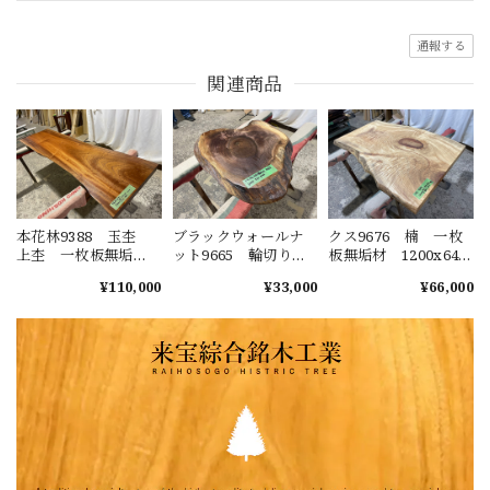
通報する
関連商品
本花林9388 玉杢
ブラックウォールナ
クス9676 楠 一枚
上杢 一枚板無垢
ット9665 輪切り
板無垢材 1200x640-
材 1980x580-490-
一枚板無垢 乾燥材
770-690x45mm ダイ
¥110,000
¥33,000
¥66,000
550x50mm ダイニン
620ｘ550ｘ45mm カ
ニングテーブル ロ
グテーブル ローテ
ウンター センター
ーテーブル センタ
ーブル センターテ
テーブル ダイニン
ーテーブル 天板
ーブル 天板 花梨
グテーブル
樟 くすのき