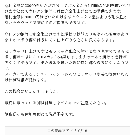
落札金額に20000円いただきましてご入金から3週間ほどお時間いただ
けますとにてウレタン艶消し両面完全仕上げにてご提供できます。
落札金額に30000円ほどいただけますとウレタン塗装よりも耐久性の
高いセラウッド塗装にてのご提供もできます。
ウレタン艶消し完全仕上げですと現状の状態よりも塗料の硬度があり
ますので擦り傷が付きにくく仕上がりもさらに良くなります。
セラウッド仕上げですとセラミック配合の塗料となりますのでさらに
擦り傷がつきにくくUVカット効果もありますので木の焼けの進行が
少なくて済みます。また鍋等を置いた際に焦げ跡も着きにくくなりま
す。
メーカーであるサンユーペイントさんのセラウッド塗装で検索いただ
ければ詳細が見れます。
この機会にいかがでしょうか。
写真に写っている脚は付属しませんのでご注意ください。
徳島県から佐川急便にて発送予定です。
この商品をアプリで見る