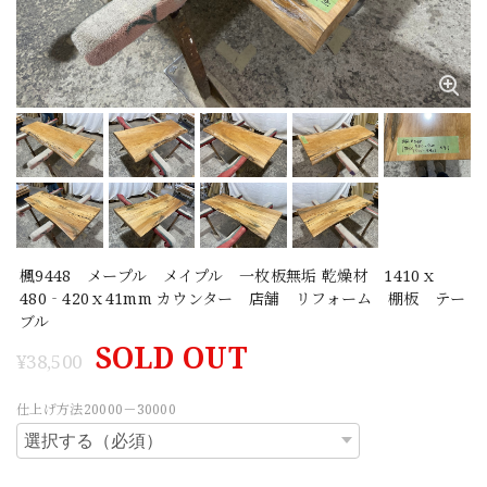
楓9448 メープル メイプル 一枚板無垢 乾燥材 1410ｘ
480‐420ｘ41mm カウンター 店舗 リフォーム 棚板 テー
ブル
SOLD OUT
¥38,500
仕上げ方法20000－30000