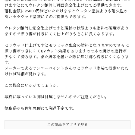
けますとにてウレタン艶消し両面完全仕上げにてご提供できます。
落札金額に25000円ほどいただけますとウレタン塗装よりも耐久性の
高いセラウッド塗装にてのご提供もできます。
ウレタン艶消し完全仕上げですと現状の状態よりも塗料の硬度があり
ますので擦り傷が付きにくく仕上がりもさらに良くなります。
セラウッド仕上げですとセラミック配合の塗料となりますのでさらに
擦り傷がつきにくくUVカット効果もありますので木の焼けの進行が
少なくて済みます。また鍋等を置いた際に焦げ跡も着きにくくなりま
す。
メーカーであるサンユーペイントさんのセラウッド塗装で検索いただ
ければ詳細が見れます。
この機会にいかがでしょうか。
写真に写っている脚は付属しませんのでご注意ください。
徳島県から佐川急便にて発送予定です。
この商品をアプリで見る