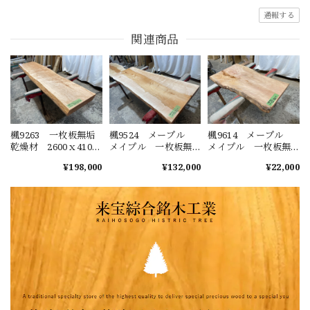
通報する
関連商品
楓9263 一枚板無垢
楓9524 メープル
楓9614 メープル
乾燥材 2600ｘ410-
メイプル 一枚板無
メイプル 一枚板無
530-510ｘ74mm 天板
垢 乾燥材 1860ｘ
垢 乾燥材 1110ｘ
¥198,000
¥132,000
¥22,000
のみ カウンター
660‐680ｘ55mm カ
590-440ｘ35mm カウ
センターテーブル
ウンター センター
ンター 店舗 リフ
ダイニングテーブ
テーブル ダイニン
ォーム 棚板 テー
ル メープル メイ
グテーブル ローテー
ブル
プル
ブル