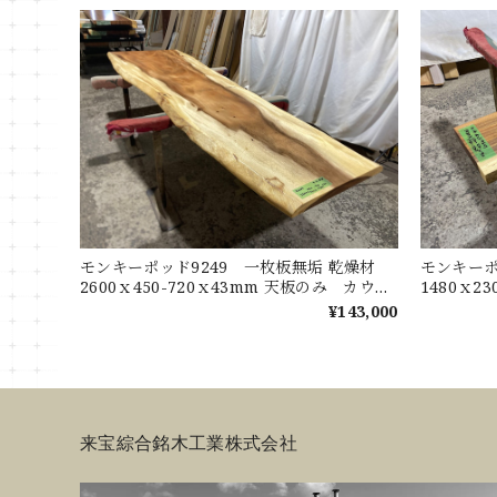
モンキーポッド9249 一枚板無垢 乾燥材
モンキーポ
2600ｘ450-720ｘ43mm 天板のみ カウン
1480ｘ2
ター センターテーブル ダイニングテーブ
ターテー
¥143,000
ル
来宝綜合銘木工業株式会社