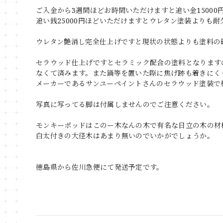
ご入金から3週間ほどお時間いただけますと追い金1500
追い銭25000円ほどいただけますとウレタン塗装よりも
ウレタン艶消し完全仕上げですと現状の状態よりも塗料の
セラウッド仕上げですとセラミック配合の塗料となります
なくて済みます。また鍋等を置いた際に焦げ跡も着きにく
メーカーであるサンユーペイントさんのセラウッド塗装で
写真に写ってる脚は付属しませんのでご注意ください。
モンキーポッドはこのー木なんの木で有名な日立の木の材
白太付きの大径木はあまり無いのでいかがでしょうか。
徳島県から佐川急便にて発送予定です。