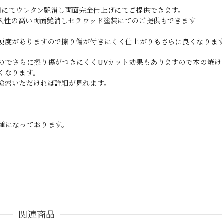
0円にてウレタン艶消し両面完全仕上げにてご提供できます。
耐久性の高い両面艶消しセラウッド塗装にてのご提供もできます
硬度がありますので擦り傷が付きにくく仕上がりもさらに良くなりま
のでさらに擦り傷がつきにくくUVカット効果もありますので木の焼け
くなります。
検索いただければ詳細が見れます。
種になっております。
関連商品