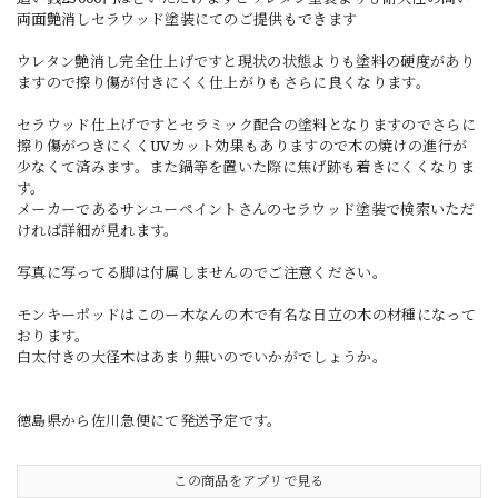
両面艶消しセラウッド塗装にてのご提供もできます
ウレタン艶消し完全仕上げですと現状の状態よりも塗料の硬度があり
ますので擦り傷が付きにくく仕上がりもさらに良くなります。
セラウッド仕上げですとセラミック配合の塗料となりますのでさらに
擦り傷がつきにくくUVカット効果もありますので木の焼けの進行が
少なくて済みます。また鍋等を置いた際に焦げ跡も着きにくくなりま
す。
メーカーであるサンユーペイントさんのセラウッド塗装で検索いただ
ければ詳細が見れます。
写真に写ってる脚は付属しませんのでご注意ください。
モンキーポッドはこのー木なんの木で有名な日立の木の材種になって
おります。
白太付きの大径木はあまり無いのでいかがでしょうか。
徳島県から佐川急便にて発送予定です。
この商品をアプリで見る