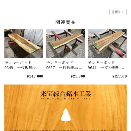
通報する
関連商品
モンキーポッド
モンキーポッド
モンキーポッド
9249 一枚板無垢 乾
9627 一枚板無垢 乾
9644 一枚板無垢 乾
燥材 2600ｘ450-720
燥材 1480ｘ230-220
燥材 1400ｘ270-290
¥143,000
¥25,300
¥27,500
ｘ43mm 天板のみ
ｘ40mm カウンタ
ｘ50mm カウンタ
カウンター センタ
ー センターテーブ
ー センターテーブ
ーテーブル ダイニ
ル ダイニングテー
ル ダイニングテー
ングテーブル
ブル
ブル