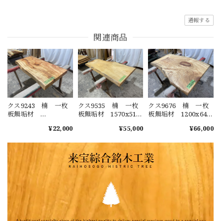
通報する
関連商品
クス9243 楠 一枚
クス9535 楠 一枚
クス9676 楠 一枚
板無垢材
板無垢材 1570x510-
板無垢材 1200x640-
1190x510x67mm ダ
630-600x50mm カウ
770-690x45mm ダイ
¥22,000
¥55,000
¥66,000
イニングテーブル
ンター ローテーブ
ニングテーブル ロ
ローテーブル セン
ル センターテーブ
ーテーブル センタ
ターテーブル 天
ル 天板 樟 くす
ーテーブル 天板
板 樟 くすのき
のき
樟 くすのき