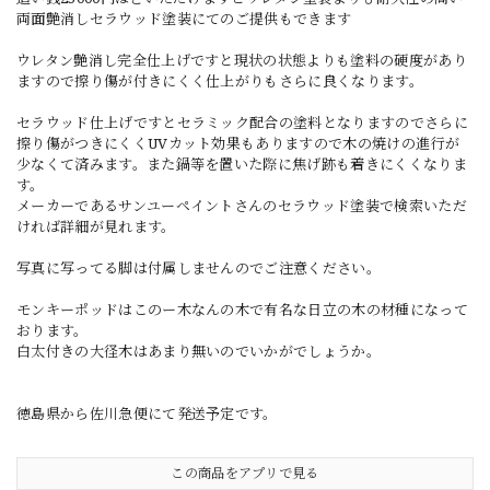
両面艶消しセラウッド塗装にてのご提供もできます
ウレタン艶消し完全仕上げですと現状の状態よりも塗料の硬度があり
ますので擦り傷が付きにくく仕上がりもさらに良くなります。
セラウッド仕上げですとセラミック配合の塗料となりますのでさらに
擦り傷がつきにくくUVカット効果もありますので木の焼けの進行が
少なくて済みます。また鍋等を置いた際に焦げ跡も着きにくくなりま
す。
メーカーであるサンユーペイントさんのセラウッド塗装で検索いただ
ければ詳細が見れます。
写真に写ってる脚は付属しませんのでご注意ください。
モンキーポッドはこのー木なんの木で有名な日立の木の材種になって
おります。
白太付きの大径木はあまり無いのでいかがでしょうか。
徳島県から佐川急便にて発送予定です。
この商品をアプリで見る