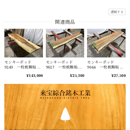
通報する
関連商品
モンキーポッド
モンキーポッド
モンキーポッド
9249 一枚板無垢 乾
9627 一枚板無垢 乾
9644 一枚板無垢 乾
燥材 2600ｘ450-720
燥材 1480ｘ230-220
燥材 1400ｘ270-290
¥143,000
¥25,300
¥27,500
ｘ43mm 天板のみ
ｘ40mm カウンタ
ｘ50mm カウンタ
カウンター センタ
ー センターテーブ
ー センターテーブ
ーテーブル ダイニ
ル ダイニングテー
ル ダイニングテー
ングテーブル
ブル
ブル