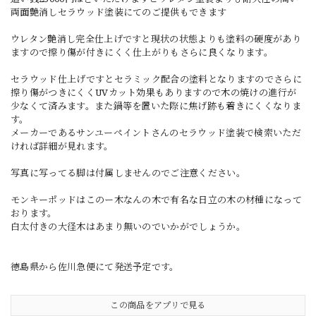
両面艶消しセラウッド塗装にてのご提供もできます
ウレタン艶消し完全仕上げですと現状の状態よりも塗料の硬度があり
ますので擦り傷が付きにくく仕上がりもさらに良くなります。
セラウッド仕上げですとセラミック配合の塗料となりますのでさらに
擦り傷がつきにくくUVカット効果もありますので木の焼けの進行が
少なくて済みます。また鍋等を置いた際に焦げ跡も着きにくくなりま
す。
メーカーであるサンユーペイントさんのセラウッド塗装で検索いただ
ければ詳細が見れます。
写真に写ってる脚は付属しませんのでご注意ください。
モンキーポッドはこのー木なんの木で有名な日立の木の材種になって
おります。
白太付きの大径木はあまり無いのでいかがでしょうか。
徳島県から佐川急便にて発送予定です。
この商品をアプリで見る