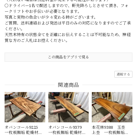
〇ドライバー1名で配送しますので、軒先降ろしとさせて頂き、フォ
ークリフトやお手伝いが必要となります。
写真と実物の色合いが少々変わる時がございます。
ご質問、送料連絡および発送は平日のみの対応になりますのでご了承
ください。
天然木特有の状態全てを正確にお伝えすることは不可能なため、神経
質な方のご入札はお控えください。
この商品をアプリで見る
通報する
関連商品
オバンコール9225
オバンコール9379
本花林9388 玉杢
一枚板無垢 乾燥材
一枚板無垢 乾燥材
上杢 一枚板無垢