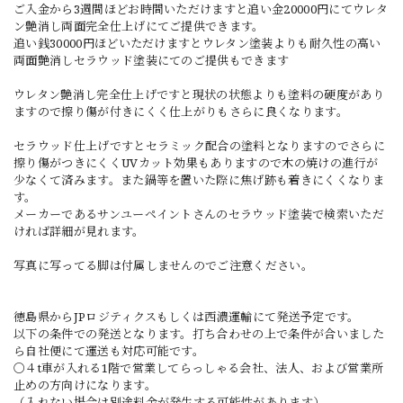
ご入金から3週間ほどお時間いただけますと追い金20000円にてウレタ
ン艶消し両面完全仕上げにてご提供できます。
追い銭30000円ほどいただけますとウレタン塗装よりも耐久性の高い
両面艶消しセラウッド塗装にてのご提供もできます
ウレタン艶消し完全仕上げですと現状の状態よりも塗料の硬度があり
ますので擦り傷が付きにくく仕上がりもさらに良くなります。
セラウッド仕上げですとセラミック配合の塗料となりますのでさらに
擦り傷がつきにくくUVカット効果もありますので木の焼けの進行が
少なくて済みます。また鍋等を置いた際に焦げ跡も着きにくくなりま
す。
メーカーであるサンユーペイントさんのセラウッド塗装で検索いただ
ければ詳細が見れます。
写真に写ってる脚は付属しませんのでご注意ください。
徳島県からJPロジティクスもしくは西濃運輸にて発送予定です。
以下の条件での発送となります。打ち合わせの上で条件が合いました
ら自社便にて運送も対応可能です。
〇４t車が入れる1階で営業してらっしゃる会社、法人、および営業所
止めの方向けになります。
（入れない場合は別途料金が発生する可能性があります）