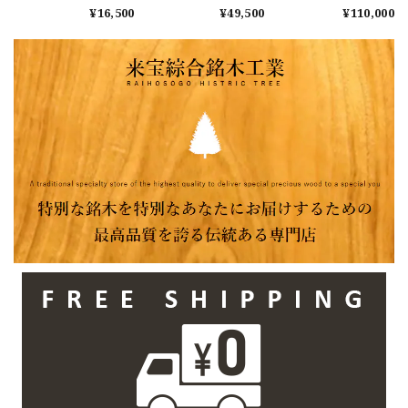
900ｘ440-430ｘ45㎜
1820ｘ370-340ｘ
材 1980x580-490-
¥16,500
¥49,500
¥110,000
カウンター テー
55mm カウンター
550x50mm ダイニン
ブル ローテーブ
センターテーブル
グテーブル ローテ
ル 窓台
ダイニングテーブル
ーブル センターテ
ーブル 天板 花梨