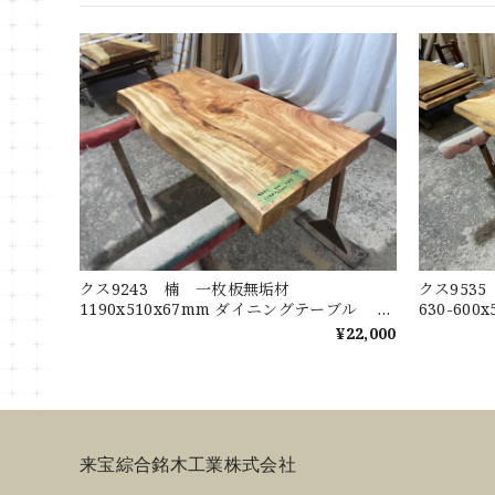
クス9243 楠 一枚板無垢材
クス9535
1190x510x67mm ダイニングテーブル ロ
630-60
ーテーブル センターテーブル 天板 樟
ル セン
¥22,000
くすのき
来宝綜合銘木工業株式会社