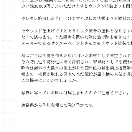
追い銭30000円ほどいただけますとウレタン塗装よりも
ウレタン艶消し完全仕上げですと現状の状態よりも塗料の
セラウッド仕上げですとセラミック配合の塗料となります
なくて済みます。また鍋等を置いた際に焦げ跡も着きにく
メーカーであるサンユーペイントさんのセラウッド塗装で
楠は古くは仏像を作るために用いた木材として重宝されて
その防虫性や防朽性は高く評価され、家具材としても使わ
昨今は海外の大径木の値上がりや国単位の輸出禁止措置等
幅広の一枚板が取れる原木でまだ値段が届く楠の人気が非
この機会にいかがでしょうか。
写真に写っている脚は付属しませんのでご注意ください。
徳島県から佐川急便にて発送予定です。