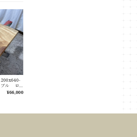
00x640-
テーブル ロ
ル 天板 樟
¥66,000