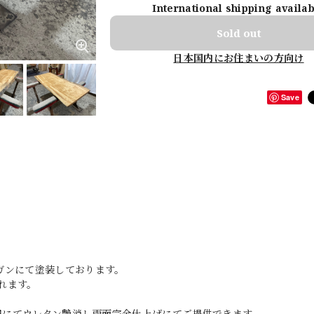
International shipping availa
Sold out
日本国内にお住まいの方向け
Save
ガンにて塗装しております。
れます。
0円にてウレタン艶消し両面完全仕上げにてご提供できます。