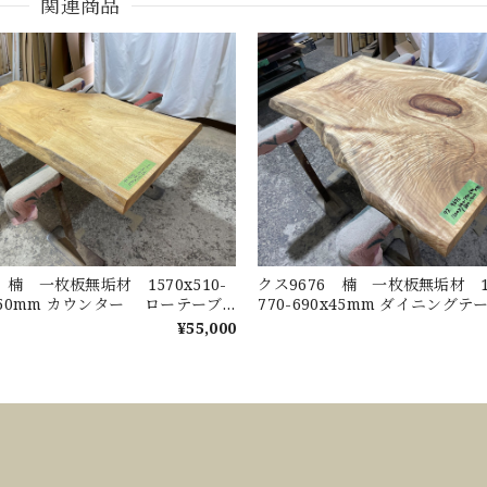
関連商品
 楠 一枚板無垢材 1570x510-
クス9676 楠 一枚板無垢材 12
0x50mm カウンター ローテーブ
770-690x45mm ダイニング
ターテーブル 天板 樟 くすのき
ーテーブル センターテーブ
¥55,000
くすのき