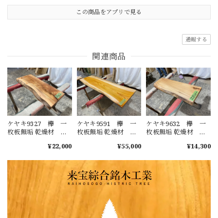
この商品をアプリで見る
通報する
関連商品
ケヤキ9327 欅 一
ケヤキ9591 欅 一
ケヤキ9632 欅 一
枚板無垢 乾燥材
枚板無垢 乾燥材
枚板無垢 乾燥材
770x320-310x49mm
1860x530-580-
910x230-270-
¥22,000
¥55,000
¥14,300
ローテーブル セン
550x50mm ローテー
260x45mm ローテー
ターテーブル ダイ
ブル センターテー
ブル センターテー
ニングテーブル カ
ブル ダイニングテ
ブル ダイニングテ
ウンター
ーブル カウンター
ーブル カウンター