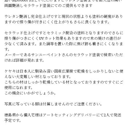
両面艶消しセラウッド塗装にてのご提供もできます
ウレタン艶消し完全仕上げですと現状の状態よりも塗料の硬度があり
ますので擦り傷が付きにくく仕上がりもさらに良くなります。
セラウッド仕上げですとセラミック配合の塗料となりますのでさらに
擦り傷がつきにくくUVカット効果もありますので木の焼けの進行が
少なくて済みます。また鍋等を置いた際に焦げ跡も着きにくくなりま
す。
メーカーであるサンユーペイントさんのセラウッド塗装で検索いただ
ければ詳細が見れます。
ケヤキは日本人に馴染み深い国産広葉樹で乾燥をしっかりしないと使
えない大変難しい材となっております。
こちらの材はしっかり乾燥している材となっておりますのですぐにご
使用になれます。
この機会にいかがでしょうか。
写真に写っている脚は付属しませんのでご注意ください。
徳島県から個人宅様はアートセッティングデリバリーにて2人で発送
予定です。