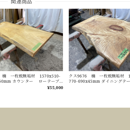
関連商品
 楠 一枚板無垢材 1570x510-
クス9676 楠 一枚板無垢材 12
0x50mm カウンター ローテーブ
770-690x45mm ダイニング
ターテーブル 天板 樟 くすのき
ーテーブル センターテーブ
¥55,000
くすのき