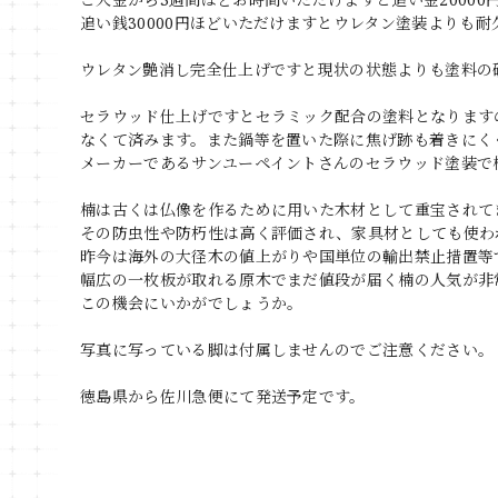
追い銭30000円ほどいただけますとウレタン塗装よりも
ウレタン艶消し完全仕上げですと現状の状態よりも塗料の
セラウッド仕上げですとセラミック配合の塗料となります
なくて済みます。また鍋等を置いた際に焦げ跡も着きにく
メーカーであるサンユーペイントさんのセラウッド塗装で
楠は古くは仏像を作るために用いた木材として重宝されて
その防虫性や防朽性は高く評価され、家具材としても使わ
昨今は海外の大径木の値上がりや国単位の輸出禁止措置等
幅広の一枚板が取れる原木でまだ値段が届く楠の人気が非
この機会にいかがでしょうか。
写真に写っている脚は付属しませんのでご注意ください。
徳島県から佐川急便にて発送予定です。