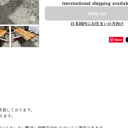
International shipping availa
Sold out
日本国内にお住まいの方向け
Save
塗装しております。
れます。
0円にてウレタン艶消し両面完全仕上げにてご提供できます。