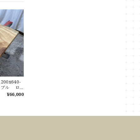
00x640-
テーブル ロ
ル 天板 樟
¥66,000