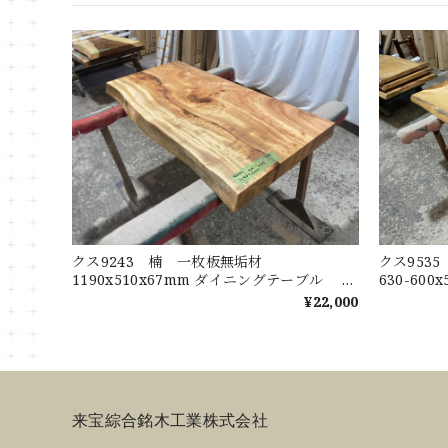
クス9243 楠 一枚板無垢材
クス9535
1190x510x67mm ダイニングテーブル ロ
630-60
ーテーブル センターテーブル 天板 樟
ル セン
¥22,000
くすのき
来宝綜合銘木工業株式会社