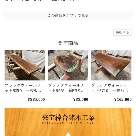
この商品をアプリで見る
通報する
関連商品
ブラックウォールナ
ブラックウォールナ
ブラックウォールナ
ット9250 一枚板無
ット9665 輪切り
ット9710 一枚板無
垢 乾燥材 2850ｘ
一枚板無垢 乾燥材
垢 乾燥材 1980ｘ
¥385,000
¥33,000
¥165,000
660-710ｘ46mm 天板
620ｘ550ｘ45mm カ
640-600-540ｘ44mm
のみ カウンター
ウンター センター
カウンター ローテ
センターテーブル
テーブル ダイニン
ーブル センターテ
ダイニングテーブル
グテーブル
ーブル テーブル