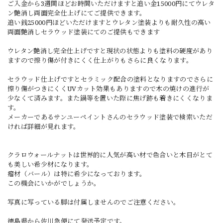
ご入金から3週間ほどお時間いただけますと追い金15000円にてウレタ
ン艶消し両面完全仕上げにてご提供できます。
追い銭25000円ほどいただけますとウレタン塗装よりも耐久性の高い
両面艶消しセラウッド塗装にてのご提供もできます
ウレタン艶消し完全仕上げですと現状の状態よりも塗料の硬度があり
ますので擦り傷が付きにくく仕上がりもさらに良くなります。
セラウッド仕上げですとセラミック配合の塗料となりますのでさらに
擦り傷がつきにくくUVカット効果もありますので木の焼けの進行が
少なくて済みます。また鍋等を置いた際に焦げ跡も着きにくくなりま
す。
メーカーであるサンユーペイントさんのセラウッド塗装で検索いただ
ければ詳細が見れます。
クラロウォールナットは世界的に人気が高い材で色合いと木目がとて
も美しい希少材になります。
瘤材（バール）は特に希少になっております。
この機会にいかがでしょうか。
写真に写っている脚は付属しませんのでご注意ください。
徳島県から佐川急便にて発送予定です。