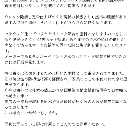
両面艶消しセラウッド塗装にてのご提供もできます
ウレタン艶消し完全仕上げですと現状の状態よりも塗料の硬度があり
ますので擦り傷が付きにくく仕上がりもさらに良くなります。
セラウッド仕上げですとセラミック配合の塗料となりますのでさらに
擦り傷がつきにくくUVカット効果もありますので木の焼けの進行が
少なくて済みます。また鍋等を置いた際に焦げ跡も着きにくくなりま
す。
メーカーであるサンユーペイントさんのセラウッド塗装で検索いただ
ければ詳細が見れます。
楠は古くは仏像を作るために用いた木材として重宝されてきました。
その防虫性や防朽性は高く評価され、家具材としても使われてきた歴
史があります。
昨今は海外の大径木の値上がりや国単位の輸出禁止措置等で日本輸入
の減少に伴い
幅広の一枚板が取れる原木でまだ値段が届く楠の人気が非常に高くな
っております。
この機会にいかがでしょうか。
写真に写っている脚は付属しませんのでご注意ください。