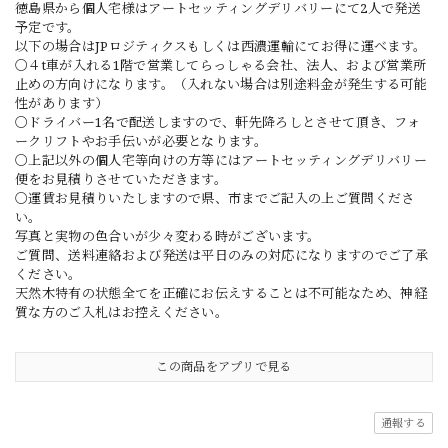
徳島県から個人宅様はアートセッティングデリバリーにて2人で発送
予定です。
以下の場合はJPロジティクスもしくは西濃運輸にてお得に運べます。
〇４t車が入れる1階で営業してらっしゃる会社、法人、および営業所
止めの方向けになります。（入れない場合は別途料金が発生する可能
性があります）
〇ドライバー1名で配送しますので、軒先降ろしとさせて頂き、フォ
ークリフトやお手伝いが必要となります。
〇上記以外の個人宅等向けの方等にはアートセッティングデリバリー
便をお見積りさせていただきます。
〇運賃お見積りいたしますので県、市までご記入の上ご質問くださ
い。
写真と実物の色合いが少々変わる時がございます。
ご質問、送料連絡および発送は平日のみの対応になりますのでご了承
ください。
天然木特有の状態全てを正確にお伝えすることは不可能なため、神経
質な方のご入札はお控えください。
この商品をアプリで見る
通報する