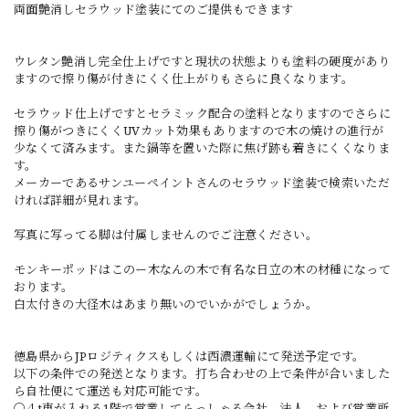
両面艶消しセラウッド塗装にてのご提供もできます
ウレタン艶消し完全仕上げですと現状の状態よりも塗料の硬度があり
ますので擦り傷が付きにくく仕上がりもさらに良くなります。
セラウッド仕上げですとセラミック配合の塗料となりますのでさらに
擦り傷がつきにくくUVカット効果もありますので木の焼けの進行が
少なくて済みます。また鍋等を置いた際に焦げ跡も着きにくくなりま
す。
メーカーであるサンユーペイントさんのセラウッド塗装で検索いただ
ければ詳細が見れます。
写真に写ってる脚は付属しませんのでご注意ください。
モンキーポッドはこのー木なんの木で有名な日立の木の材種になって
おります。
白太付きの大径木はあまり無いのでいかがでしょうか。
徳島県からJPロジティクスもしくは西濃運輸にて発送予定です。
以下の条件での発送となります。打ち合わせの上で条件が合いました
ら自社便にて運送も対応可能です。
〇４t車が入れる1階で営業してらっしゃる会社、法人、および営業所