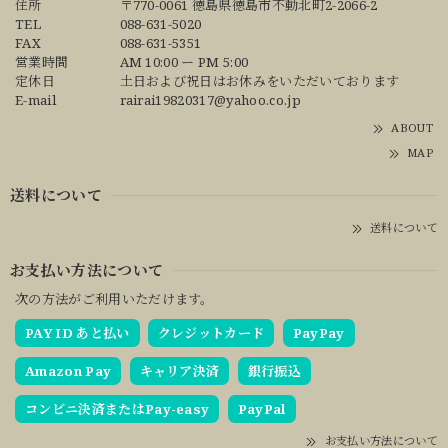
住所
〒770-0061 徳島県徳島市不動北町2-2066-2
TEL
088-631-5020
FAX
088-631-5351
営業時間
AM 10:00 ー PM 5:00
定休日
土日および祝日はお休みをいただいております
E-mail
rairai19820317@yahoo.co.jp
ABOUT
MAP
送料について
送料について
お支払い方法について
次の方法がご利用いただけます。
PAY ID あと払い
クレジットカード
PayPay
Amazon Pay
キャリア決済
銀行振込
コンビニ決済またはPay-easy
PayPal
お支払い方法について