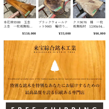
本花林9388 玉杢
ブラックウォールナ
クス9676 楠 一枚
上杢 一枚板無垢
ット9665 輪切り
板無垢材 1200x640-
材 1980x580-490-
一枚板無垢 乾燥材
770-690x45mm ダイ
¥110,000
¥33,000
¥66,000
550x50mm ダイニン
620ｘ550ｘ45mm カ
ニングテーブル ロ
グテーブル ローテ
ウンター センター
ーテーブル センタ
ーブル センターテ
テーブル ダイニン
ーテーブル 天板
ーブル 天板 花梨
グテーブル
樟 くすのき