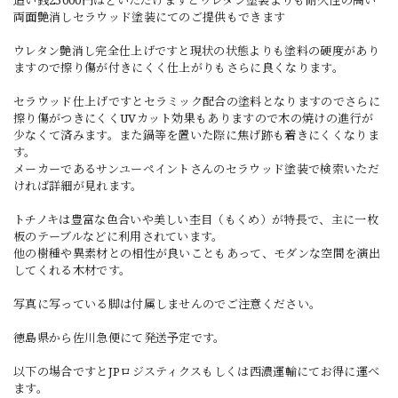
両面艶消しセラウッド塗装にてのご提供もできます
ウレタン艶消し完全仕上げですと現状の状態よりも塗料の硬度があり
ますので擦り傷が付きにくく仕上がりもさらに良くなります。
セラウッド仕上げですとセラミック配合の塗料となりますのでさらに
擦り傷がつきにくくUVカット効果もありますので木の焼けの進行が
少なくて済みます。また鍋等を置いた際に焦げ跡も着きにくくなりま
す。
メーカーであるサンユーペイントさんのセラウッド塗装で検索いただ
ければ詳細が見れます。
トチノキは豊富な色合いや美しい杢目（もくめ）が特長で、主に一枚
板のテーブルなどに利用されています。
他の樹種や異素材との相性が良いこともあって、モダンな空間を演出
してくれる木材です。
写真に写っている脚は付属しませんのでご注意ください。
徳島県から佐川急便にて発送予定です。
以下の場合ですとJPロジスティクスもしくは西濃運輸にてお得に運べ
ます。