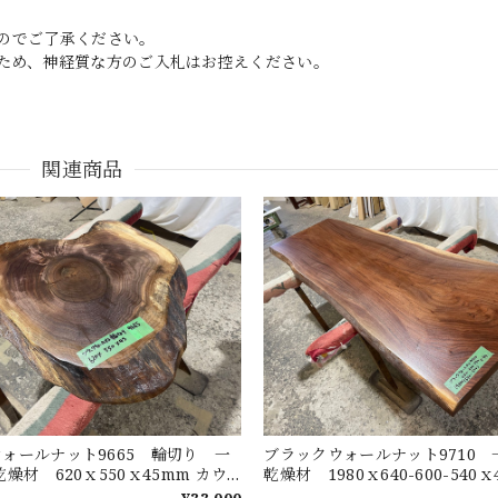
のでご了承ください。
ため、神経質な方のご入札はお控えください。
関連商品
ォールナット9665 輪切り 一
ブラックウォールナット9710
燥材 620ｘ550ｘ45mm カウ
乾燥材 1980ｘ640-600-540
センターテーブル ダイニングテー
ンター ローテーブル セン