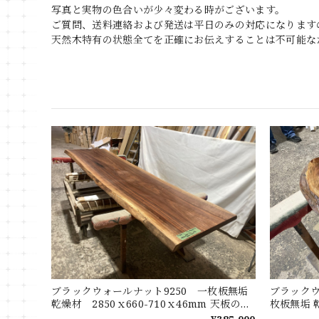
写真と実物の色合いが少々変わる時がございます。
ご質問、送料連絡および発送は平日のみの対応になります
天然木特有の状態全てを正確にお伝えすることは不可能な
ブラックウォールナット9250 一枚板無垢
ブラックウ
乾燥材 2850ｘ660-710ｘ46mm 天板の
枚板無垢 乾
み カウンター センターテーブル ダイニ
ンター 