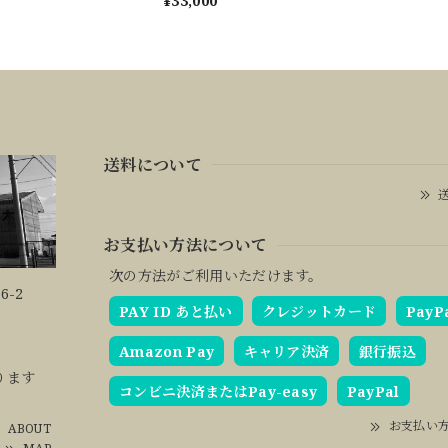
¥33,000
テーブル
送料について
送
お支払い方法について
次の方法がご利用いただけます。
6-2
PAY ID あと払い
クレジットカード
PayP
Amazon Pay
キャリア決済
銀行振込
ります
コンビニ決済またはPay-easy
PayPal
お支払い
ABOUT