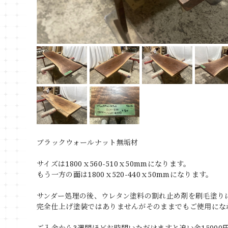
ブラックウォールナット無垢材
サイズは1800ｘ560-510ｘ50mmになります。
もう一方の面は1800ｘ520-440ｘ50mmになります。
サンダー処理の後、ウレタン塗料の割れ止め剤を刷毛塗り
完全仕上げ塗装ではありませんがそのままでもご使用にな
ご入金から3週間ほどお時間いただけますと追い金1500