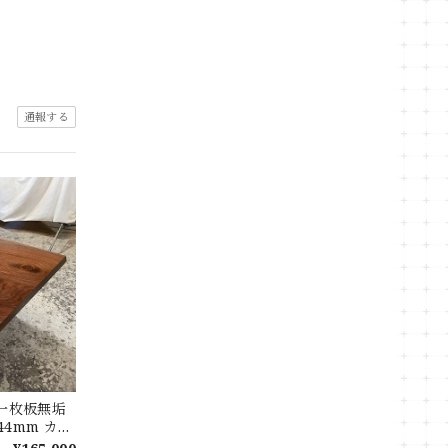
通報する
 一枚板無垢
ｘ44mm カウ
ターテーブル