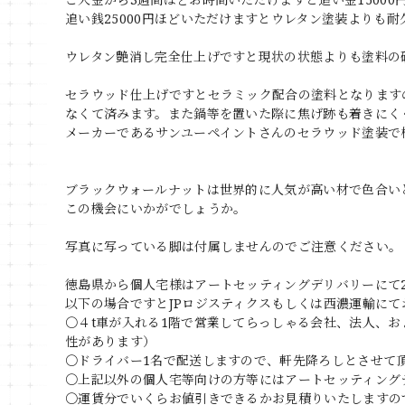
追い銭25000円ほどいただけますとウレタン塗装よりも
ウレタン艶消し完全仕上げですと現状の状態よりも塗料の
セラウッド仕上げですとセラミック配合の塗料となります
なくて済みます。また鍋等を置いた際に焦げ跡も着きにく
メーカーであるサンユーペイントさんのセラウッド塗装で
ブラックウォールナットは世界的に人気が高い材で色合い
この機会にいかがでしょうか。
写真に写っている脚は付属しませんのでご注意ください。
徳島県から個人宅様はアートセッティングデリバリーにて
以下の場合ですとJPロジスティクスもしくは西濃運輸にて
〇４t車が入れる1階で営業してらっしゃる会社、法人、
性があります）
〇ドライバー1名で配送しますので、軒先降ろしとさせて
〇上記以外の個人宅等向けの方等にはアートセッティング
〇運賃分でいくらお値引きできるかお見積りいたしますの