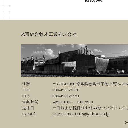
¥385,000
ングテーブル
ブル
来宝綜合銘木工業株式会社
住所
〒770-0061 徳島県徳島市不動北町2-206
TEL
088-631-5020
FAX
088-631-5351
営業時間
AM 10:00 ー PM 5:00
定休日
土日および祝日はお休みをいただいてお
E-mail
rairai19820317@yahoo.co.jp