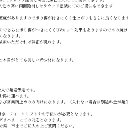
耐久性の高い両面艶消しセラウッド塗装にてのご提供もできます
硬度がありますので擦り傷が付きにくく仕上がりもさらに良くなりま
のでさらに擦り傷がつきにくくUVカット効果もありますので木の焼け
くなります。
検索いただければ詳細が見れます。
と木目がとても美しい希少材になります。
2人で発送予定です。
お得に運べます。
および営業所止めの方向けになります。（入れない場合は別途料金が発
頂き、フォークリフトやお手伝いが必要となります。
デリバリーにての対応となります。
で県、市までご記入の上ご質問ください。