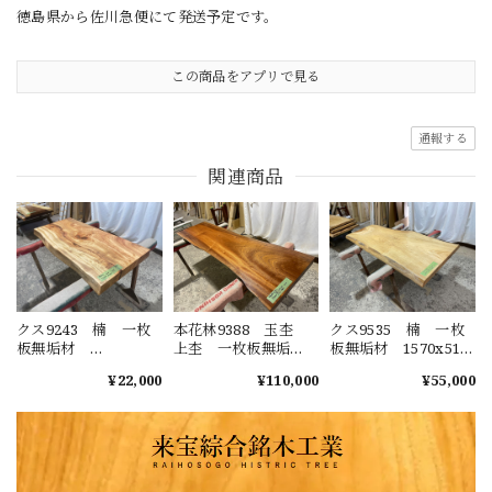
徳島県から佐川急便にて発送予定です。
この商品をアプリで見る
通報する
関連商品
クス9243 楠 一枚
本花林9388 玉杢
クス9535 楠 一枚
板無垢材
上杢 一枚板無垢
板無垢材 1570x510-
1190x510x67mm ダ
材 1980x580-490-
630-600x50mm カウ
¥22,000
¥110,000
¥55,000
イニングテーブル
550x50mm ダイニン
ンター ローテーブ
ローテーブル セン
グテーブル ローテ
ル センターテーブ
ターテーブル 天
ーブル センターテ
ル 天板 樟 くす
板 樟 くすのき
ーブル 天板 花梨
のき