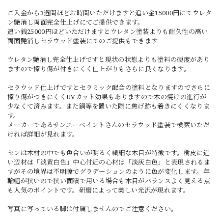
ご入金から3週間ほどお時間いただけますと追い金15000円にてウレタ
ン艶消し両面完全仕上げにてご提供できます。
追い銭25000円ほどいただけますとウレタン塗装よりも耐久性の高い
両面艶消しセラウッド塗装にてのご提供もできます
ウレタン艶消し完全仕上げですと現状の状態よりも塗料の硬度があり
ますので擦り傷が付きにくく仕上がりもさらに良くなります。
セラウッド仕上げですとセラミック配合の塗料となりますのでさらに
擦り傷がつきにくくUVカット効果もありますので木の焼けの進行が
少なくて済みます。また鍋等を置いた際に焦げ跡も着きにくくなりま
す。
メーカーであるサンユーペイントさんのセラウッド塗装で検索いただ
ければ詳細が見れます。
センは木材の中でも色合いが明るく繊細な木目が特徴です。樹皮に近
い辺材は「淡黄白色」中心付近の心材は「淡灰白色」と表現されるま
すがその境界は不明瞭でグラデーションのように色が変化します。年
輪幅が狭いので狭い面積で用いる場合も木目がバランスよく見える点
も人気のポイントです。研磨によって美しい光沢が現れます。
写真に写っている脚は付属しませんのでご注意ください。