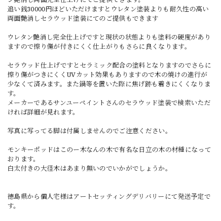
追い銭30000円ほどいただけますとウレタン塗装よりも耐久性の高い
両面艶消しセラウッド塗装にてのご提供もできます
ウレタン艶消し完全仕上げですと現状の状態よりも塗料の硬度があり
ますので擦り傷が付きにくく仕上がりもさらに良くなります。
セラウッド仕上げですとセラミック配合の塗料となりますのでさらに
擦り傷がつきにくくUVカット効果もありますので木の焼けの進行が
少なくて済みます。また鍋等を置いた際に焦げ跡も着きにくくなりま
す。
メーカーであるサンユーペイントさんのセラウッド塗装で検索いただ
ければ詳細が見れます。
写真に写ってる脚は付属しませんのでご注意ください。
モンキーポッドはこのー木なんの木で有名な日立の木の材種になって
おります。
白太付きの大径木はあまり無いのでいかがでしょうか。
徳島県から個人宅様はアートセッティングデリバリーにて発送予定で
す。