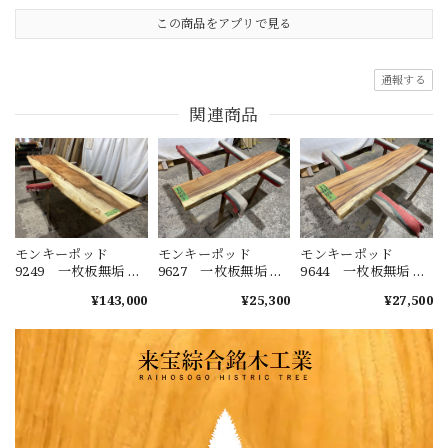
この商品をアプリで見る
通報する
関連商品
モンキーポッド
モンキーポッド
モンキーポッド
9249 一枚板無垢 乾
9627 一枚板無垢 乾
9644 一枚板無垢 乾
燥材 2600ｘ450-720
燥材 1480ｘ230-220
燥材 1400ｘ270-290
¥143,000
¥25,300
¥27,500
ｘ43mm 天板のみ
ｘ40mm カウンタ
ｘ50mm カウンタ
カウンター センタ
ー センターテーブ
ー センターテーブ
ーテーブル ダイニ
ル ダイニングテー
ル ダイニングテー
ングテーブル
ブル
ブル