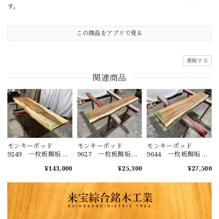
す。
この商品をアプリで見る
通報する
関連商品
モンキーポッド
モンキーポッド
モンキーポッド
9249 一枚板無垢 乾
9627 一枚板無垢 乾
9644 一枚板無垢 乾
燥材 2600ｘ450-720
燥材 1480ｘ230-220
燥材 1400ｘ270-290
¥143,000
¥25,300
¥27,500
ｘ43mm 天板のみ
ｘ40mm カウンタ
ｘ50mm カウンタ
カウンター センタ
ー センターテーブ
ー センターテーブ
ーテーブル ダイニ
ル ダイニングテー
ル ダイニングテー
ングテーブル
ブル
ブル