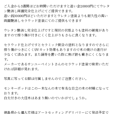
ご入金から3週間ほどお時間いただけますと追い金20000円にてウレタ
ン艶消し両面完全仕上げにてご提供できます。
追い銭30000円ほどいただけますとウレタン塗装よりも耐久性の高い
両面艶消しセラウッド塗装にてのご提供もできます
ウレタン艶消し完全仕上げですと現状の状態よりも塗料の硬度があり
ますので擦り傷が付きにくく仕上がりもさらに良くなります。
セラウッド仕上げですとセラミック配合の塗料となりますのでさらに
擦り傷がつきにくくUVカット効果もありますので木の焼けの進行が
少なくて済みます。また鍋等を置いた際に焦げ跡も着きにくくなりま
す。
メーカーであるサンユーペイントさんのセラウッド塗装で検索いただ
ければ詳細が見れます。
写真に写ってる脚は付属しませんのでご注意ください。
モンキーポッドはこのー木なんの木で有名な日立の木の材種になって
おります。
白太付きの大径木はあまり無いのでいかがでしょうか。
徳島県から個人宅様はアートセッティングデリバリーにて発送予定で