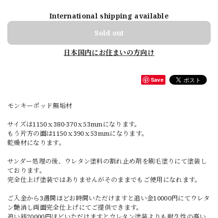
International shipping available
Sold out
日本国内にお住まいの方向け
Save
モンキーポッド無垢材
サイズは1150ｘ380-370ｘ53mmになります。
もう片方の面は1150ｘ390ｘ53mmになります。
乾燥材になります。
サンダー処理の後、ウレタン塗料の割れ止め剤を刷毛塗りにて塗装し
ております。
完全仕上げ塗装ではありませんがそのままでもご使用になれます。
ご入金から3週間ほどお時間いただけますと追い金10000円にてウレタ
ン艶消し両面完全仕上げにてご提供できます。
追い銭20000円ほどいただけますとウレタン塗装よりも耐久性の高い