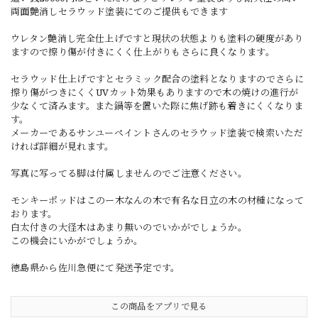
両面艶消しセラウッド塗装にてのご提供もできます
ウレタン艶消し完全仕上げですと現状の状態よりも塗料の硬度があり
ますので擦り傷が付きにくく仕上がりもさらに良くなります。
セラウッド仕上げですとセラミック配合の塗料となりますのでさらに
擦り傷がつきにくくUVカット効果もありますので木の焼けの進行が
少なくて済みます。また鍋等を置いた際に焦げ跡も着きにくくなりま
す。
メーカーであるサンユーペイントさんのセラウッド塗装で検索いただ
ければ詳細が見れます。
写真に写ってる脚は付属しませんのでご注意ください。
モンキーポッドはこのー木なんの木で有名な日立の木の材種になって
おります。
白太付きの大径木はあまり無いのでいかがでしょうか。
この機会にいかがでしょうか。
徳島県から佐川急便にて発送予定です。
この商品をアプリで見る