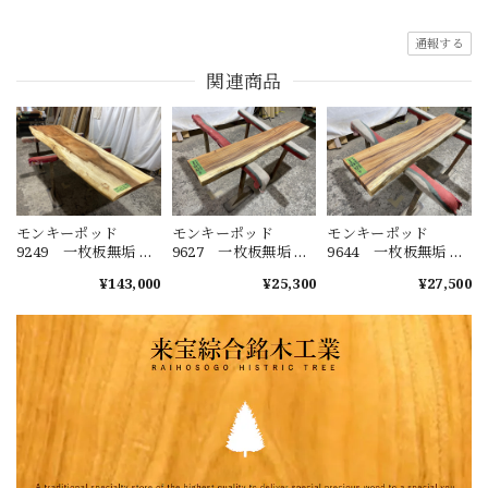
通報する
関連商品
モンキーポッド
モンキーポッド
モンキーポッド
9249 一枚板無垢 乾
9627 一枚板無垢 乾
9644 一枚板無垢 乾
燥材 2600ｘ450-720
燥材 1480ｘ230-220
燥材 1400ｘ270-290
¥143,000
¥25,300
¥27,500
ｘ43mm 天板のみ
ｘ40mm カウンタ
ｘ50mm カウンタ
カウンター センタ
ー センターテーブ
ー センターテーブ
ーテーブル ダイニ
ル ダイニングテー
ル ダイニングテー
ングテーブル
ブル
ブル