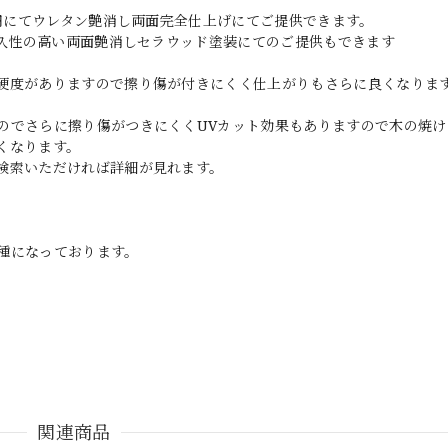
0円にてウレタン艶消し両面完全仕上げにてご提供できます。
耐久性の高い両面艶消しセラウッド塗装にてのご提供もできます
硬度がありますので擦り傷が付きにくく仕上がりもさらに良くなりま
のでさらに擦り傷がつきにくくUVカット効果もありますので木の焼け
くなります。
検索いただければ詳細が見れます。
種になっております。
関連商品