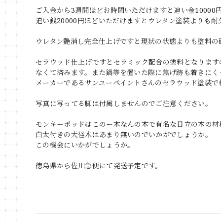
ご入金から3週間ほどお時間いただけますと追い金1000
追い銭20000円ほどいただけますとウレタン塗装よりも
ウレタン艶消し完全仕上げですと現状の状態よりも塗料の
セラウッド仕上げですとセラミック配合の塗料となります
なくて済みます。また鍋等を置いた際に焦げ跡も着きにく
メーカーであるサンユーペイントさんのセラウッド塗装で
写真に写ってる脚は付属しませんのでご注意ください。
モンキーポッドはこのー木なんの木で有名な日立の木の材
白太付きの大径木はあまり無いのでいかがでしょうか。
この機会にいかがでしょうか。
徳島県から佐川急便にて発送予定です。