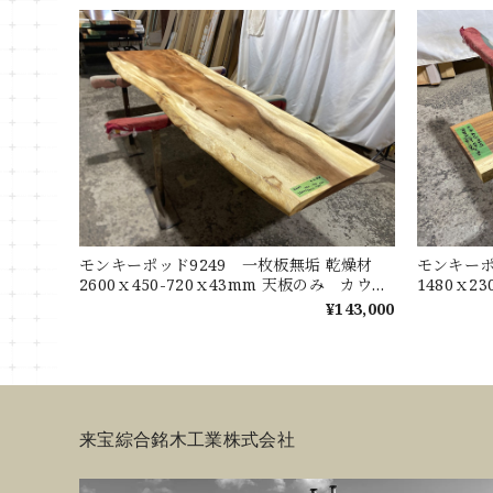
モンキーポッド9249 一枚板無垢 乾燥材
モンキーポ
2600ｘ450-720ｘ43mm 天板のみ カウン
1480ｘ2
ター センターテーブル ダイニングテーブ
ターテー
¥143,000
ル
来宝綜合銘木工業株式会社