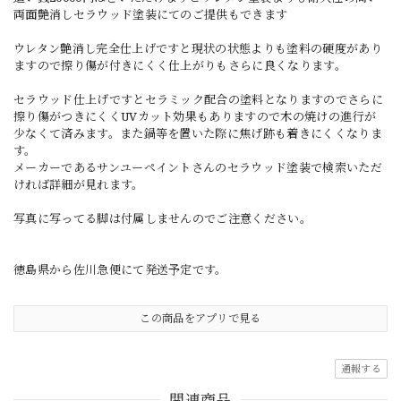
両面艶消しセラウッド塗装にてのご提供もできます
ウレタン艶消し完全仕上げですと現状の状態よりも塗料の硬度があり
ますので擦り傷が付きにくく仕上がりもさらに良くなります。
セラウッド仕上げですとセラミック配合の塗料となりますのでさらに
擦り傷がつきにくくUVカット効果もありますので木の焼けの進行が
少なくて済みます。また鍋等を置いた際に焦げ跡も着きにくくなりま
す。
メーカーであるサンユーペイントさんのセラウッド塗装で検索いただ
ければ詳細が見れます。
写真に写ってる脚は付属しませんのでご注意ください。
徳島県から佐川急便にて発送予定です。
この商品をアプリで見る
通報する
関連商品