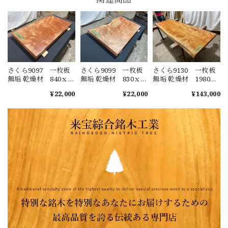
さくら9097 一枚板
さくら9099 一枚板
さくら9130 一枚板
無垢 乾燥材 840ｘ
無垢 乾燥材 830ｘ
無垢 乾燥材 1980ｘ
450-440ｘ55㎜ カ
480-430-470ｘ48㎜
680-700-640ｘ53㎜ カ
¥22,000
¥22,000
¥143,000
ウンター テーブ
カウンター テーブ
ウンター センター
ル ローテーブル
ル ローテーブル
テーブル ダイニン
窓台 桜 チェリ
窓台 桜 チェリ
グテーブル チェリー
ー
ー