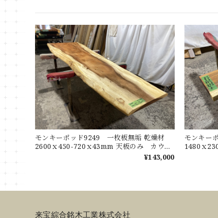
モンキーポッド9249 一枚板無垢 乾燥材
モンキーポ
2600ｘ450-720ｘ43mm 天板のみ カウン
1480ｘ2
ター センターテーブル ダイニングテーブ
ターテー
¥143,000
ル
来宝綜合銘木工業株式会社