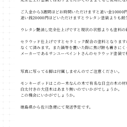
ご入金から3週間ほどお時間いただけますと追い金1000
追い銭20000円ほどいただけますとウレタン塗装よりも
ウレタン艶消し完全仕上げですと現状の状態よりも塗料の
セラウッド仕上げですとセラミック配合の塗料となります
なくて済みます。また鍋等を置いた際に焦げ跡も着きにく
メーカーであるサンユーペイントさんのセラウッド塗装で
写真に写ってる脚は付属しませんのでご注意ください。
モンキーポッドはこのー木なんの木で有名な日立の木の材
白太付きの大径木はあまり無いのでいかがでしょうか。
この機会にいかがでしょうか。
徳島県から佐川急便にて発送予定です。