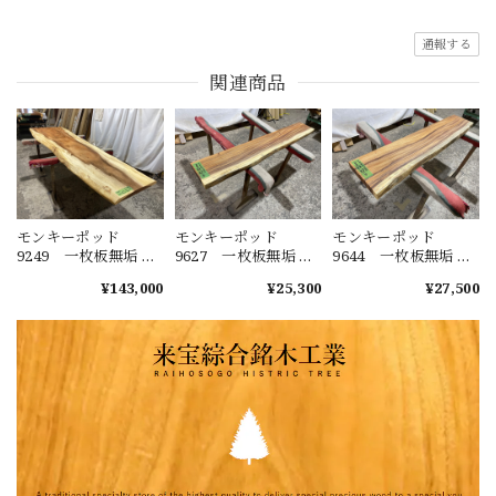
通報する
関連商品
モンキーポッド
モンキーポッド
モンキーポッド
9249 一枚板無垢 乾
9627 一枚板無垢 乾
9644 一枚板無垢 乾
燥材 2600ｘ450-720
燥材 1480ｘ230-220
燥材 1400ｘ270-290
¥143,000
¥25,300
¥27,500
ｘ43mm 天板のみ
ｘ40mm カウンタ
ｘ50mm カウンタ
カウンター センタ
ー センターテーブ
ー センターテーブ
ーテーブル ダイニ
ル ダイニングテー
ル ダイニングテー
ングテーブル
ブル
ブル