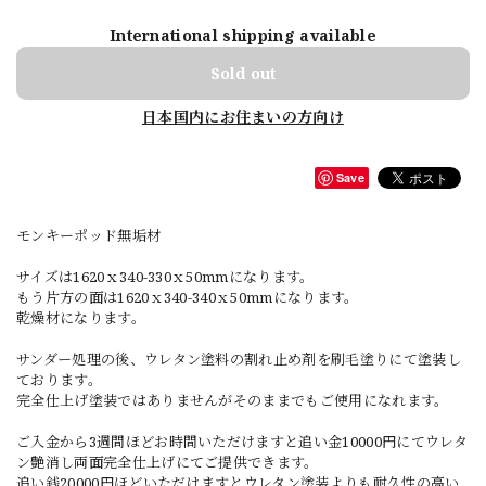
International shipping available
Sold out
日本国内にお住まいの方向け
Save
モンキーポッド無垢材
サイズは1620ｘ340-330ｘ50mmになります。
もう片方の面は1620ｘ340-340ｘ50mmになります。
乾燥材になります。
サンダー処理の後、ウレタン塗料の割れ止め剤を刷毛塗りにて塗装し
ております。
完全仕上げ塗装ではありませんがそのままでもご使用になれます。
ご入金から3週間ほどお時間いただけますと追い金10000円にてウレタ
ン艶消し両面完全仕上げにてご提供できます。
追い銭20000円ほどいただけますとウレタン塗装よりも耐久性の高い