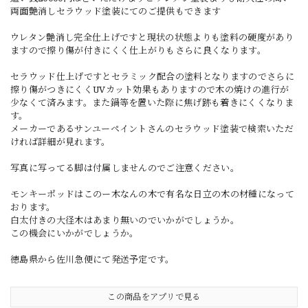
両面艶消しセラウッド塗装にてのご提供もできます
ウレタン艶消し完全仕上げですと現状の状態よりも塗料の硬度があり
ますので擦り傷が付きにくく仕上がりもさらに良くなります。
セラウッド仕上げですとセラミック配合の塗料となりますのでさらに
擦り傷がつきにくくUVカット効果もありますので木の焼けの進行が
少なくて済みます。また鍋等を置いた際に焦げ跡も着きにくくなりま
す。
メーカーであるサンユーペイントさんのセラウッド塗装で検索いただ
ければ詳細が見れます。
写真に写ってる脚は付属しませんのでご注意ください。
モンキーポッドはこのー木なんの木で有名な日立の木の材種になって
おります。
白太付きの大径木はあまり無いのでいかがでしょうか。
この機会にいかがでしょうか。
徳島県から佐川急便にて発送予定です。
この商品をアプリで見る