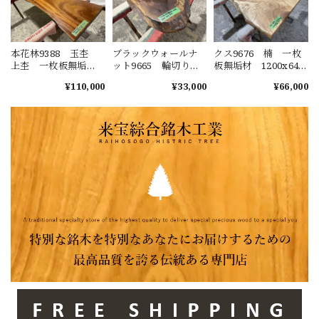
本花林9388 玉杢
ブラックウォールナ
クス9676 楠 一枚
上杢 一枚板無垢
ット9665 輪切り
板無垢材 1200x640-
材 1980x580-490-
一枚板無垢 乾燥材
770-690x45mm ダイ
¥110,000
¥33,000
¥66,000
550x50mm ダイニン
620ｘ550ｘ45mm カ
ニングテーブル ロ
グテーブル ローテ
ウンター センター
ーテーブル センタ
ーブル センターテ
テーブル ダイニン
ーテーブル 天板
ーブル 天板 花梨
グテーブル
樟 くすのき