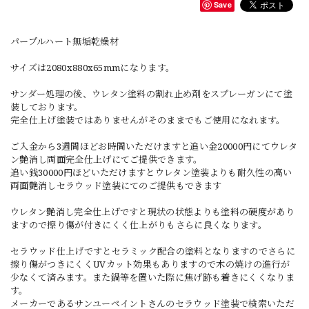
Save
パープルハート無垢乾燥材
サイズは2080x880x65mmになります。
サンダー処理の後、ウレタン塗料の割れ止め剤をスプレーガンにて塗
装しております。
完全仕上げ塗装ではありませんがそのままでもご使用になれます。
ご入金から3週間ほどお時間いただけますと追い金20000円にてウレタ
ン艶消し両面完全仕上げにてご提供できます。
追い銭30000円ほどいただけますとウレタン塗装よりも耐久性の高い
両面艶消しセラウッド塗装にてのご提供もできます
ウレタン艶消し完全仕上げですと現状の状態よりも塗料の硬度があり
ますので擦り傷が付きにくく仕上がりもさらに良くなります。
セラウッド仕上げですとセラミック配合の塗料となりますのでさらに
擦り傷がつきにくくUVカット効果もありますので木の焼けの進行が
少なくて済みます。また鍋等を置いた際に焦げ跡も着きにくくなりま
す。
メーカーであるサンユーペイントさんのセラウッド塗装で検索いただ