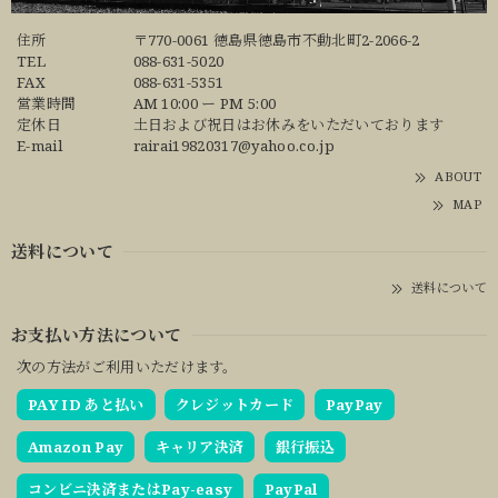
住所
〒770-0061 徳島県徳島市不動北町2-2066-2
TEL
088-631-5020
FAX
088-631-5351
営業時間
AM 10:00 ー PM 5:00
定休日
土日および祝日はお休みをいただいております
E-mail
rairai19820317@yahoo.co.jp
ABOUT
MAP
送料について
送料について
お支払い方法について
次の方法がご利用いただけます。
PAY ID あと払い
クレジットカード
PayPay
Amazon Pay
キャリア決済
銀行振込
コンビニ決済またはPay-easy
PayPal