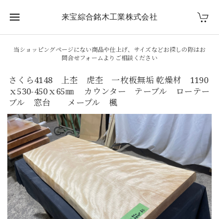
来宝綜合銘木工業株式会社
当ショッピングページにない商品や仕上げ、サイズなどお探しの際はお
問合せフォームよりご相談ください
さくら4148 上杢 虎杢 一枚板無垢 乾燥材 1190
ｘ530-450ｘ65㎜ カウンター テーブル ローテー
ブル 窓台 メープル 楓