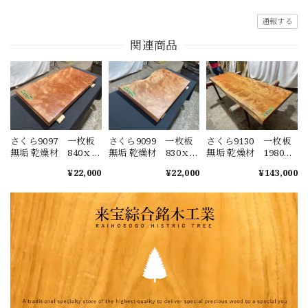
通報する
関連商品
さくら9097 一枚板
さくら9099 一枚板
さくら9130 一枚板
無垢 乾燥材 840ｘ
無垢 乾燥材 830ｘ
無垢 乾燥材 1980ｘ
450-440ｘ55㎜ カ
480-430-470ｘ48㎜
680-700-640ｘ53㎜ カ
¥22,000
¥22,000
¥143,000
ウンター テーブ
カウンター テーブ
ウンター センター
ル ローテーブル
ル ローテーブル
テーブル ダイニン
窓台 桜 チェリ
窓台 桜 チェリ
グテーブル チェリー
ー
ー