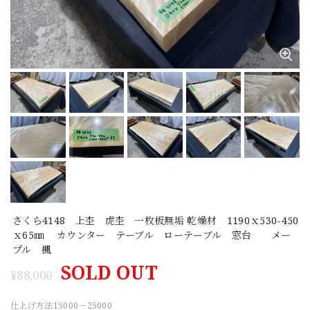
さくら4148 上杢 虎杢 一枚板無垢 乾燥材 1190ｘ530-450
ｘ65㎜ カウンター テーブル ローテーブル 窓台 メー
プル 楓
SOLD OUT
¥88,000
仕上げ方法15000－25000