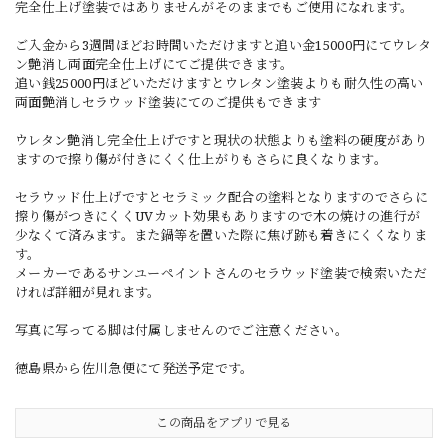
完全仕上げ塗装ではありませんがそのままでもご使用になれます。
ご入金から3週間ほどお時間いただけますと追い金15000円にてウレタ
ン艶消し両面完全仕上げにてご提供できます。
追い銭25000円ほどいただけますとウレタン塗装よりも耐久性の高い
両面艶消しセラウッド塗装にてのご提供もできます
ウレタン艶消し完全仕上げですと現状の状態よりも塗料の硬度があり
ますので擦り傷が付きにくく仕上がりもさらに良くなります。
セラウッド仕上げですとセラミック配合の塗料となりますのでさらに
擦り傷がつきにくくUVカット効果もありますので木の焼けの進行が
少なくて済みます。また鍋等を置いた際に焦げ跡も着きにくくなりま
す。
メーカーであるサンユーペイントさんのセラウッド塗装で検索いただ
ければ詳細が見れます。
写真に写ってる脚は付属しませんのでご注意ください。
徳島県から佐川急便にて発送予定です。
この商品をアプリで見る